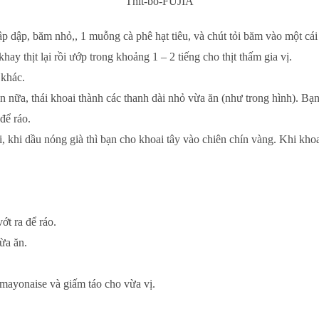
Thit-bo-FUJIA
p dập, băm nhỏ,, 1 muỗng cà phê hạt tiêu, và chút tỏi băm vào một cái c
hay thịt lại rồi ướp trong khoảng 1 – 2 tiếng cho thịt thấm gia vị.
 khác.
lần nữa, thái khoai thành các thanh dài nhỏ vừa ăn (như trong hình). B
 để ráo.
 khi dầu nóng già thì bạn cho khoai tây vào chiên chín vàng. Khi khoai
ớt ra để ráo.
ừa ăn.
t mayonaise và giấm táo cho vừa vị.