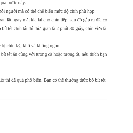
 qua bước này.
ích mỗi người mà có thể chế biến mức độ chín phù hợp.
n lật ngay mặt kia lại cho chín tiếp, sau đó gắp ra đĩa có
ít tết chín tái thì thời gian là 2 phút 30 giây, chín vừa là
sẽ bị chín kỹ, khô và không ngon.
 bít tết ăn cùng với tương cà hoặc tương ớt, nếu thích bạn
 thì đã quá phổ biến. Bạn có thể thưởng thức bò bít tết