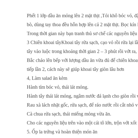
Phết 1 lớp dầu ăn mỏng lên 2 mặt thịt ,Tỏi khô bóc vỏ, đậ
bò, dùng tay thoa đều hỗn hợp lên cả 2 mặt thịt. Bọc kín k
Trong thời gian này bạn tranh thủ sơ chế các nguyên liệu
3 Chiên khoai tâyKhoai tây rửa sạch, cạo vỏ rồi rửa lại 
tây vào luộc trong khoảng thời gian 2 – 3 phút rồi vớt ra,
Bắc chảo lên bếp với lượng dầu ăn vừa đủ để chiên khoai,
tiếp lần 2, cách này sẽ giúp khoai tây giòn lâu hơn
4, Làm salad ăn kèm
Hành tím bóc vỏ, thái lát mỏng.
Hành tây thái lát mỏng, ngâm nước đá lạnh cho giòn rồi v
Rau xà lách nhặt gốc, rửa sạch, để ráo nước rồi cắt nhỏ v
Cà chua rửa sạch, thái miếng mỏng vừa ăn.
Cho các nguyên liệu trên vào một cái tô lớn, trộn với xố
5. Ốp la trứng và hoàn thiện món ăn