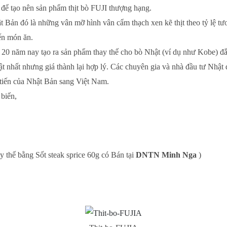
 để tạo nên sản phẩm thịt bò FUJI thượng hạng.
hật Bản đó là những vân mỡ hình vân cẩm thạch xen kẽ thịt theo tỷ lệ 
ến món ăn.
0 năm nay tạo ra sản phẩm thay thế cho bò Nhật (ví dụ như Kobe) đắt
t nhất nhưng giá thành lại hợp lý. Các chuyên gia và nhà đầu tư Nhật
 tiến của Nhật Bản sang Việt Nam.
 biến,
y thế bằng Sốt steak sprice 60g có Bán tại
DNTN Minh Nga
)