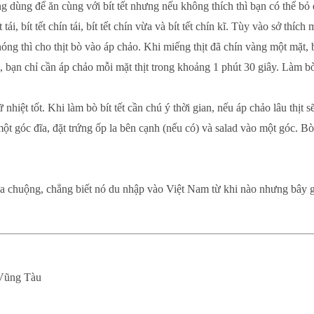
g dùng để ăn cùng với bít tết nhưng nếu không thích thì bạn có thể bỏ
 tái, bít tết chín tái, bít tết chín vừa và bít tết chín kĩ. Tùy vào sở th
óng thì cho thịt bò vào áp chảo. Khi miếng thịt đã chín vàng một mặt, bạ
ái, bạn chỉ cần áp chảo mỗi mặt thịt trong khoảng 1 phút 30 giây. Làm bò b
nhiệt tốt. Khi làm bò bít tết cần chú ý thời gian, nếu áp chảo lâu thịt 
 một góc đĩa, đặt trứng ốp la bên cạnh (nếu có) và salad vào một góc. Bò
ưa chuộng, chẳng biết nó du nhập vào Việt Nam từ khi nào nhưng bây giờ
Vũng Tàu