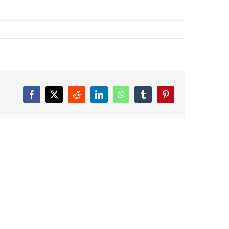
Facebook
X
Reddit
LinkedIn
WhatsApp
Tumblr
Pinterest