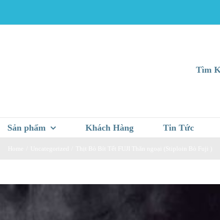
Tìm K
Sản phẩm
Khách Hàng
Tin Tức
Home
Uncategorized
Thịt Bò Bít Tết FUJI Thăn ngoại (Stiploin Bò Fuji )