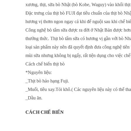
xương, thịt, sữa bò Nhật (bò Kobe, Waguy) vào khối thịt
Đặc trưng của thịt bò FUJI đạt tiêu chuẩn của thịt bò N
hương vị thơm ngon ngay cả khi để nguội sau khi chế bi
Công nghệ bò tẩm sữa được ra đời ở Nhật Bản được hơn 2
thưởng thức. Thịt bò tẩm sữa có hương vị gần với bò Nhậ
loại sản phẩm này nên đã quyết định đưa công nghệ tiên
mùi sữa nhưng không bị ngấy, rất tiện dụng cho việc chế
Cách chế biến thịt bò
*Nguyên liệu:
_Thịt bò hảo hạng Fuji.
_Muối, tiêu xay.Tỏi khô.( Các nguyên liệu này có thể tha
_Dầu ăn.
CÁCH CHẾ BIẾN