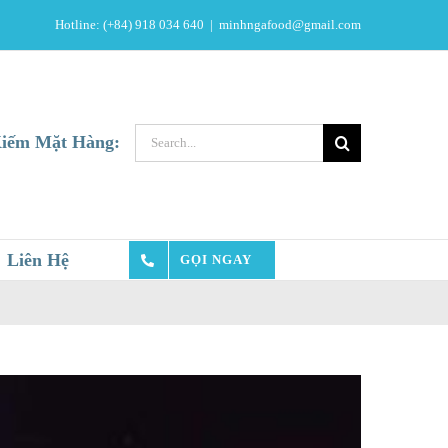
Hotline: (+84) 918 034 640
|
minhngafood@gmail.com
Search
iếm Mặt Hàng:
for:
Liên Hệ
GỌI NGAY