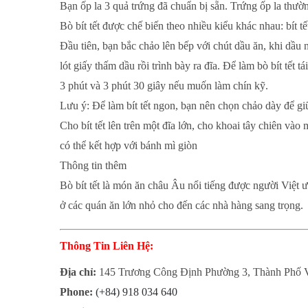
Bạn ốp la 3 quả trứng đã chuẩn bị sẵn. Trứng ốp la thườn
Bò bít tết được chế biến theo nhiều kiểu khác nhau: bít tết
Đầu tiên, bạn bắc chảo lên bếp với chút dầu ăn, khi dầu n
lót giấy thấm dầu rồi trình bày ra đĩa. Để làm bò bít tết t
3 phút và 3 phút 30 giây nếu muốn làm chín kỹ.
Lưu ý: Để làm bít tết ngon, bạn nên chọn chảo dày để giữ 
Cho bít tết lên trên một đĩa lớn, cho khoai tây chiên vào
có thể kết hợp với bánh mì giòn
Thông tin thêm
Bò bít tết là món ăn châu Âu nổi tiếng được người Việt 
ở các quán ăn lớn nhỏ cho đến các nhà hàng sang trọng.
Thông Tin Liên Hệ:
Địa chỉ:
145 Trương Công Định Phường 3, Thành Phố 
Phone:
(+84) 918 034 640