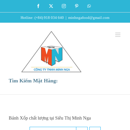
Skip
Facebook
X
Instagram
Pinterest
WhatsApp
to
Hotline: (+84) 918 034 640
|
minhngafood@gmail.com
content
Tìm Kiếm Mặt Hàng:
Bánh Xốp chất lượng tại Siêu Thị Minh Nga