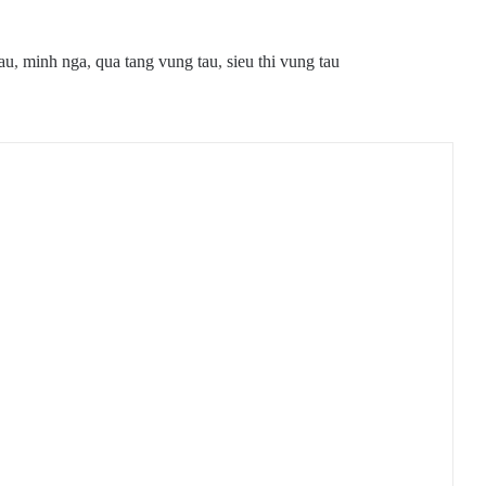
au
,
minh nga
,
qua tang vung tau
,
sieu thi vung tau