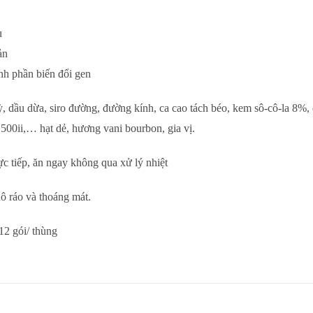
u
ản
h phần biến đổi gen
 dầu dừa, siro đường, đường kính, ca cao tách béo, kem sô-cô-la 8%, d
500ii,… hạt dẻ, hương vani bourbon, gia vị.
c tiếp, ăn ngay không qua xử lý nhiệt
ô ráo và thoáng mát.
12 gói/ thùng