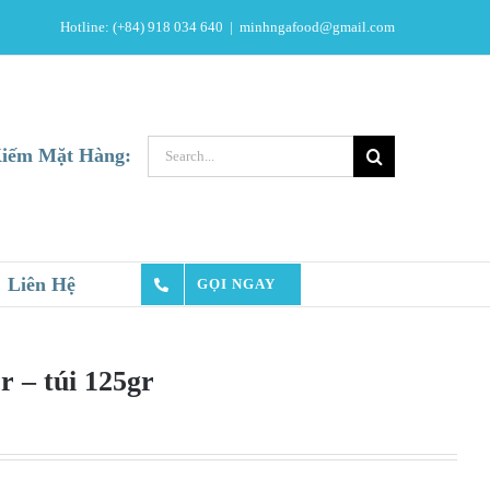
Hotline: (+84) 918 034 640
|
minhngafood@gmail.com
Search
iếm Mặt Hàng:
for:
Liên Hệ
GỌI NGAY
r – túi 125gr