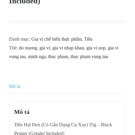
Included)
Danh mục:
Gia vị chế biến thực phẩm
,
Tiêu
Thẻ:
do nuong
,
gia vi
,
gia vi nhap khau
,
gia vi uop
,
gia vi
vung tau
,
minh nga
,
thuc pham
,
thuc pham vung tau
Mô tả
Mô tả
Tiêu Hạt Đen (Có Gắn Dụng Cụ Xay) 35g – Black
Pepper (Grinder Included)