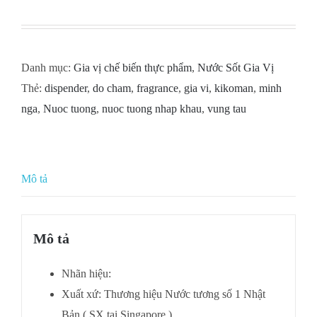
Danh mục:
Gia vị chế biến thực phẩm
,
Nước Sốt Gia Vị
Thẻ:
dispender
,
do cham
,
fragrance
,
gia vi
,
kikoman
,
minh
nga
,
Nuoc tuong
,
nuoc tuong nhap khau
,
vung tau
Mô tả
Mô tả
Nhãn hiệu:
Xuất xứ: Thương hiệu Nước tương số 1 Nhật
Bản ( SX tại Singapore )