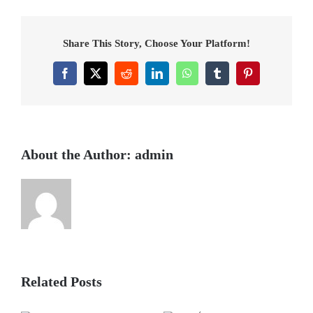
CHẢ
MỰC
Share This Story, Choose Your Platform!
HẠ
LONG
Facebook
X
Reddit
LinkedIn
WhatsApp
Tumblr
Pinterest
VŨNG
TÀU
About the Author:
admin
Related Posts