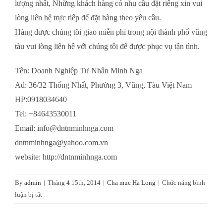
lượng nhất, Những khách hàng có nhu cầu đặt riêng xin vui
lòng liên hệ trực tiếp để đặt hàng theo yêu cầu.
Hàng được chúng tôi giao miễn phí trong nội thành phố vũng
tàu vui lòng liên hê với chúng tôi để được phục vụ tận tình.
Tên: Doanh Nghiệp Tư Nhân Minh Nga
Ad: 36/32 Thống Nhất, Phường 3, Vũng, Tàu Việt Nam
HP:0918034640
Tel: +84643530011
Email: info@dntnminhnga.com
dntnminhnga@yahoo.com.vn
website: http://dntnminhnga.com
By
admin
|
Tháng 4 15th, 2014
|
Cha muc Ha Long
|
Chức năng bình
ở
luận bị tắt
ĐẶC
SẢN