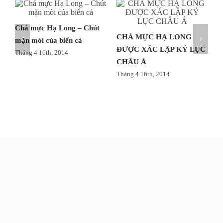
Chả mực Hạ Long – Chút
CHẢ MỰC HẠ LONG
mặn mòi của biển cả
ĐƯỢC XÁC LẬP KỶ LỤC
Tháng 4 16th, 2014
CHÂU Á
Tháng 4 16th, 2014
T