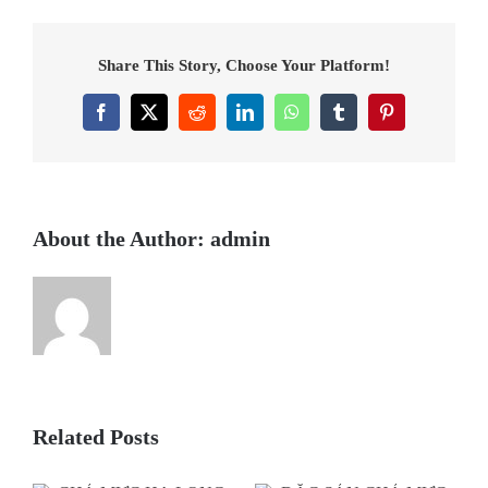
Hạ
Long
Share This Story, Choose Your Platform!
–
Chút
Facebook
X
Reddit
LinkedIn
WhatsApp
Tumblr
Pinterest
mặn
mòi
của
biển
cả
About the Author:
admin
Related Posts