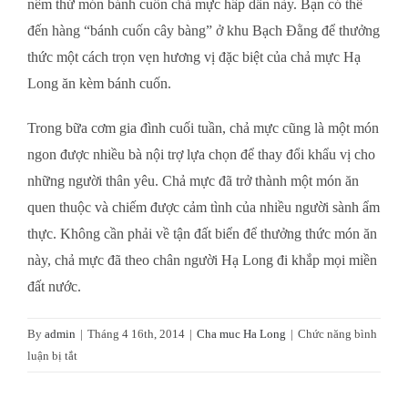
nếm thử món bánh cuốn chả mực hấp dẫn này. Bạn có thể
đến hàng “bánh cuốn cây bàng” ở khu Bạch Đằng để thưởng
thức một cách trọn vẹn hương vị đặc biệt của chả mực Hạ
Long ăn kèm bánh cuốn.
Trong bữa cơm gia đình cuối tuần, chả mực cũng là một món
ngon được nhiều bà nội trợ lựa chọn để thay đổi khẩu vị cho
những người thân yêu. Chả mực đã trở thành một món ăn
quen thuộc và chiếm được cảm tình của nhiều người sành ẩm
thực. Không cần phải về tận đất biển để thưởng thức món ăn
này, chả mực đã theo chân người Hạ Long đi khắp mọi miền
đất nước.
By
admin
|
Tháng 4 16th, 2014
|
Cha muc Ha Long
|
Chức năng bình
ở
luận bị tắt
Chả
mực