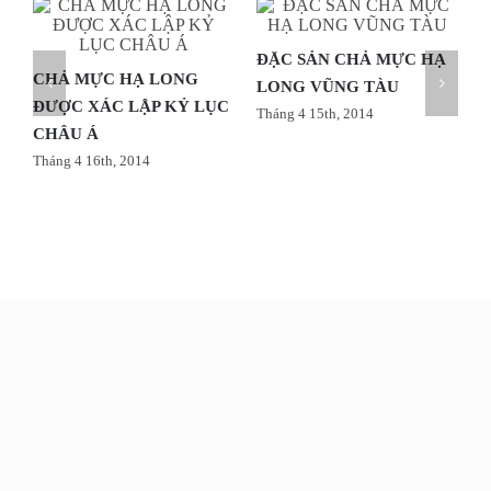
ĐẶC SẢN CHẢ MỰC HẠ
CHẢ MỰC HẠ LONG
LONG VŨNG TÀU
ĐƯỢC XÁC LẬP KỶ LỤC
Tháng 4 15th, 2014
CHÂU Á
Tháng 4 16th, 2014
T