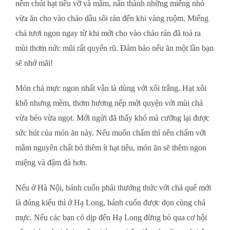
nêm chút hạt tiêu vỡ và mắm, nắn thành những miếng nhỏ
vừa ăn cho vào chảo dầu sôi rán đến khi vàng ruộm. Miếng
chả tươi ngon ngay từ khi mới cho vào chảo rán đã toả ra
mùi thơm nức mũi rất quyến rũ. Đảm bảo nếu ăn một lần bạn
sẽ nhớ mãi!
Món chả mực ngon nhất vẫn là dùng với xôi trắng. Hạt xôi
khô nhưng mềm, thơm hương nếp mới quyện với mùi chả
vừa béo vừa ngọt. Mới ngửi đã thấy khó mà cưỡng lại được
sức hút của món ăn này. Nếu muốn chấm thì nên chấm với
mắm nguyên chất bỏ thêm ít hạt tiêu, món ăn sẽ thêm ngon
miệng và đậm đà hơn.
Nếu ở Hà Nội, bánh cuốn phải thưởng thức với chả quế mới
là đúng kiểu thì ở Hạ Long, bánh cuốn được dọn cùng chả
mực. Nếu các bạn có dịp đến Hạ Long đừng bỏ qua cơ hội