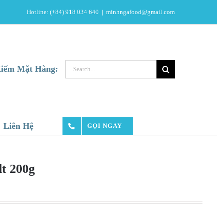
Hotline: (+84) 918 034 640
|
minhngafood@gmail.com
Search
iếm Mặt Hàng:
for:
Liên Hệ
GỌI NGAY
dt 200g