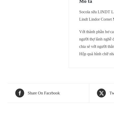
Mô tả
Socola sữa LINDT
Lindt Lindor Cornet 
Với thành phần bơ ca 
người thợ lành nghề 
chia sẻ với người thâ
Hộp quà hình chữ nhậ
Share On Facebook
Tw