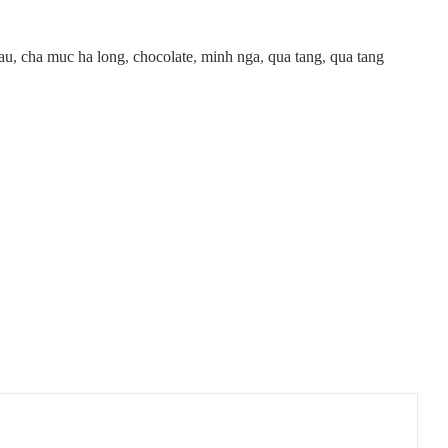
au
,
cha muc ha long
,
chocolate
,
minh nga
,
qua tang
,
qua tang