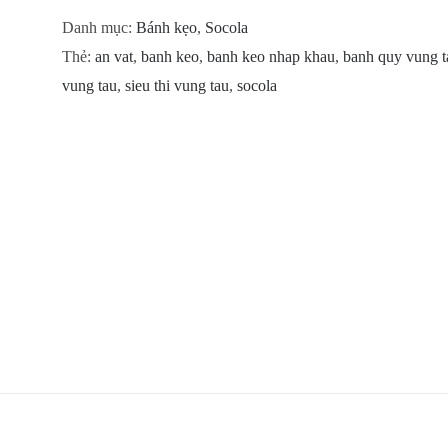
Danh mục:
Bánh kẹo
,
Socola
Thẻ:
an vat
,
banh keo
,
banh keo nhap khau
,
banh quy vung t
vung tau
,
sieu thi vung tau
,
socola