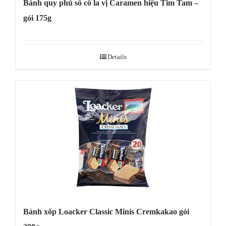
Bánh quy phủ sô cô la vị Caramen hiệu Tim Tam –
gói 175g
Details
Bánh xốp Loacker Classic Minis Cremkakao gói