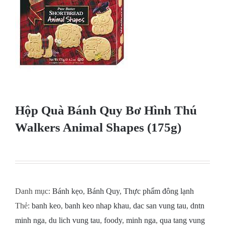
Hộp Quà Bánh Quy Bơ Hình Thú
Walkers Animal Shapes (175g)
Danh mục:
Bánh kẹo
,
Bánh Quy
,
Thực phẩm đông lạnh
Thẻ:
banh keo
,
banh keo nhap khau
,
dac san vung tau
,
dntn
minh nga
,
du lich vung tau
,
foody
,
minh nga
,
qua tang vung