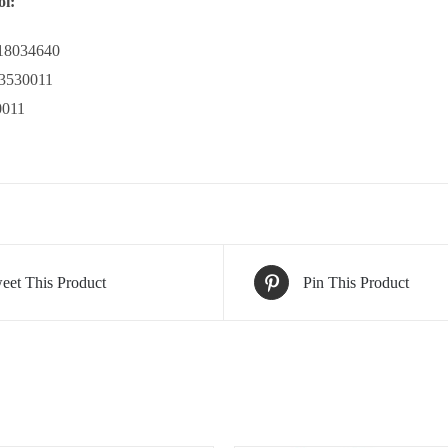
ôi:
918034640
43530011
0011
eet This Product
Pin This Product