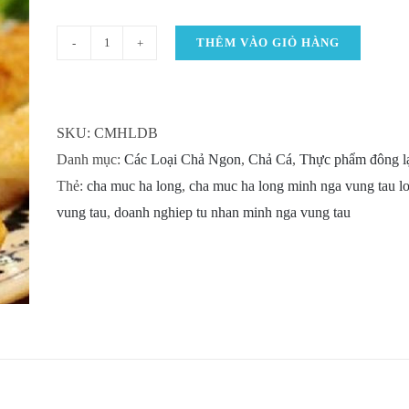
THÊM VÀO GIỎ HÀNG
Chả
mực
Hạ
SKU:
CMHLDB
Long
Danh mục:
Các Loại Chả Ngon
,
Chả Cá
,
Thực phẩm đông l
Vũng
Thẻ:
cha muc ha long
,
cha muc ha long minh nga vung tau loa
Tàu
vung tau
,
doanh nghiep tu nhan minh nga vung tau
số
lượng