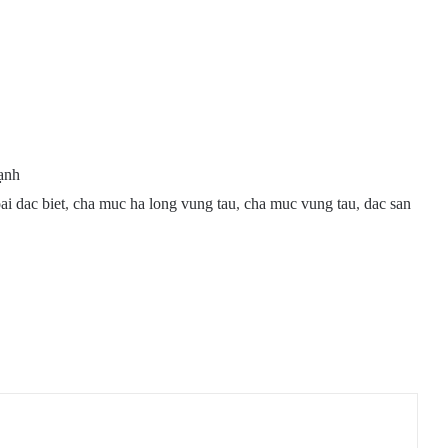
ạnh
i dac biet
,
cha muc ha long vung tau
,
cha muc vung tau
,
dac san