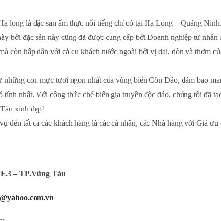
ạ long là đặc sản ẩm thực nổi tiếng chỉ có tại Hạ Long – Quảng Nin
này bởi đặc sản này cũng đã được cung cấp bởi Doanh nghiệp tư nhân
mà còn hấp dẫn với cả du khách nước ngoài bởi vị dai, dòn và thơm c
 những con mực tươi ngon nhất của vùng biển Côn Đảo, đảm bảo mang 
tính nhất. Với công thức chế biến gia truyền độc đáo, chúng tôi đã t
 Tàu xinh đẹp!
vụ đến tất cả các khách hàng là các cá nhân, các Nhà hàng với Giá ưu
 F.3 – TP.Vũng Tàu
a@yahoo.com.vn