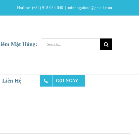
Hotline: (+84) 918 034 640
|
minhngafood@gmail.com
Search
iếm Mặt Hàng:
for:
Liên Hệ
GỌI NGAY