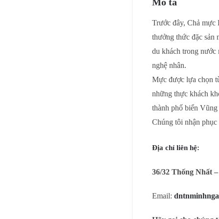
Mô tả
Trước đây, Chả mực H
thưởng thức đặc sản 
du khách trong nước 
nghệ nhân.
Mực được lựa chọn từ
những thực khách khó 
thành phố biển Vũng
Chúng tôi nhận phục 
Địa chỉ liên hệ:
36/32 Thống Nhất –
Email:
dntnminhng