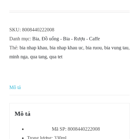
SKU:
8008440222008
Danh mục:
Bia
,
Đồ uống - Bia - Rượu - Caffe
Thẻ:
bia nhap khau
,
bia nhap khau uc
,
bia ruou
,
bia vung tau
,
minh nga
,
qua tang
,
qua tet
Mô tả
Mô tả
Mã SP: 8008440222008
Trọng lượng: 330ml