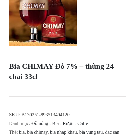
Bia CHIMAY Đỏ 7% – thùng 24
chai 33cl
SKU:
B130251-893513494120
Danh mục:
Đồ uống - Bia - Rượu - Caffe
Thẻ:
bia
,
bia chimay
,
bia nhap khau
,
bia vung tau
,
dac san