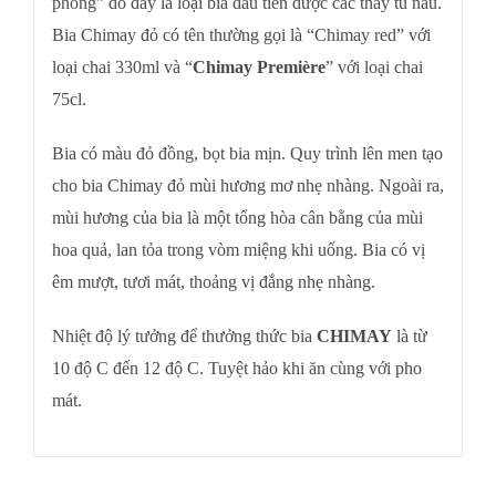
phong” do đây là loại bia đầu tiên được các thày tu nấu.
Bia Chimay đỏ có tên thường gọi là “Chimay red” với
loại chai 330ml và “
Chimay Première
” với loại chai
75cl.
Bia có màu đỏ đồng, bọt bia mịn. Quy trình lên men tạo
cho bia Chimay đỏ mùi hương mơ nhẹ nhàng. Ngoài ra,
mùi hương của bia là một tổng hòa cân bằng của mùi
hoa quả, lan tỏa trong vòm miệng khi uống. Bia có vị
êm mượt, tươi mát, thoảng vị đắng nhẹ nhàng.
Nhiệt độ lý tưởng để thưởng thức bia
CHIMAY
là từ
10 độ C đến 12 độ C. Tuyệt hảo khi ăn cùng với pho
mát.