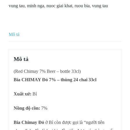
vung tau
,
minh nga
,
nuoc giai khat
,
ruou bia
,
vung tau
Mô tả
Mô tả
(Red Chimay 7% Beer – bottle 33cl)
Bia CHIMAY Đỏ 7% – thùng 24 chai 33cl
Xuất xứ:
Bỉ
Nồng độ cồn:
7%
Bia Chimay Đỏ
ở Bỉ còn được gọi là “người tiên