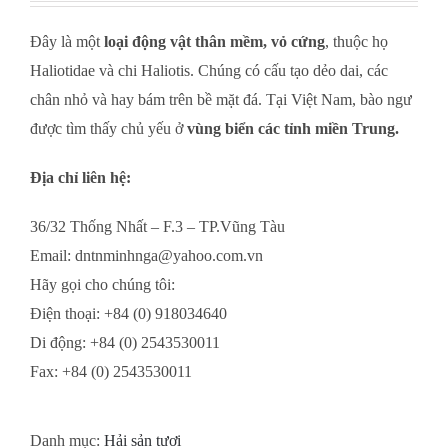
Đây là một
loại động vật thân mềm, vỏ cứng
, thuộc họ
Haliotidae và chi Haliotis. Chúng có cấu tạo dẻo dai, các
chân nhỏ và hay bám trên bề mặt đá. Tại Việt Nam, bào ngư
được tìm thấy chủ yếu ở
vùng biển các tỉnh miền Trung.
Địa chỉ liên hệ:
36/32 Thống Nhất – F.3 – TP.Vũng Tàu
Email: dntnminhnga@yahoo.com.vn
Hãy gọi cho chúng tôi:
Điện thoại: +84 (0) 918034640
Di động: +84 (0) 2543530011
Fax: +84 (0) 2543530011
Danh mục:
Hải sản tươi