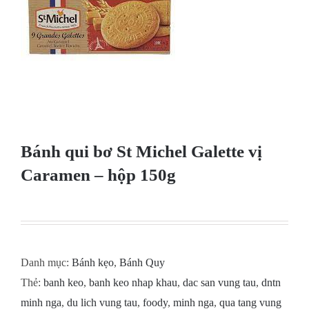
Bánh qui bơ St Michel Galette vị
Caramen – hộp 150g
Danh mục:
Bánh kẹo
,
Bánh Quy
Thẻ:
banh keo
,
banh keo nhap khau
,
dac san vung tau
,
dntn
minh nga
,
du lich vung tau
,
foody
,
minh nga
,
qua tang vung