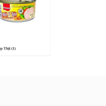
p Thịt
(1)