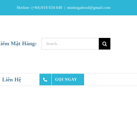
Hotline: (+84) 918 034 640
|
minhngafood@gmail.com
Search
iếm Mặt Hàng:
for:
Liên Hệ
GỌI NGAY